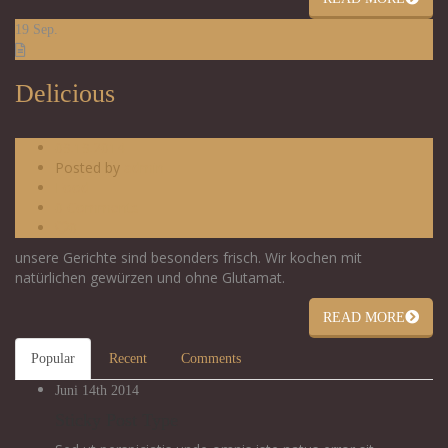
19
Sep.
Delicious
09.19.2014
Posted by
admin
Food
0 Comments
0
unsere Gerichte sind besonders frisch. Wir kochen mit
natürlichen gewürzen und ohne Glutamat.
READ MORE
Popular
Recent
Comments
Juni 14th
2014
Sticky Post Type