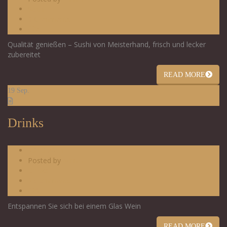
Sushi
0 Comments
2
Qualität genießen – Sushi von Meisterhand, frisch und lecker
zubereitet
READ MORE
19
Sep.
Drinks
09.19.2014
Posted by
admin
Drinks
0 Comments
0
Entspannen Sie sich bei einem Glas Wein
READ MORE