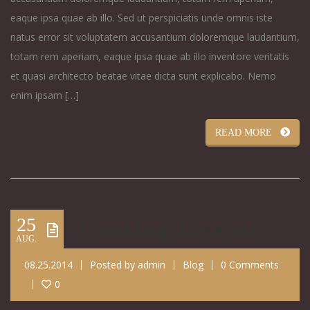
eaque ipsa quae ab illo. Sed ut perspiciatis unde omnis iste
natus error sit voluptatem accusantium doloremque laudantium,
totam rem aperiam, eaque ipsa quae ab illo inventore veritatis
et quasi architecto beatae vitae dicta sunt explicabo. Nemo
enim ipsam […]
READ MORE
25
Cooking Lessons
AUG.
08.25.2014
Posted by
admin
Blog
0 Comments
0