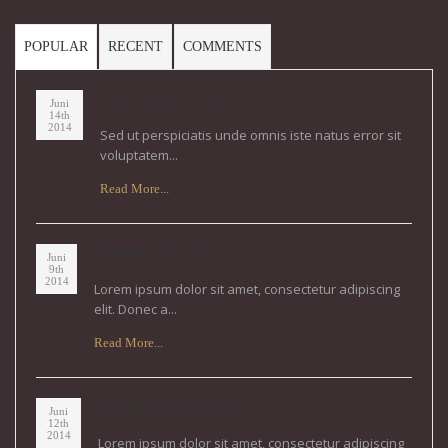
POPULAR
RECENT
COMMENTS
STICKY POST TYPE
Juni
14th
2014
Sed ut perspiciatis unde omnis iste natus error sit
voluptatem...
Read More...
DUMMY POST TITLE
Juni
9th
2014
Lorem ipsum dolor sit amet, consectetur adipiscing
elit. Donec a...
Read More...
DUMMY POST TITLE 1
Juni
12th
2014
Lorem ipsum dolor sit amet, consectetur adipiscing