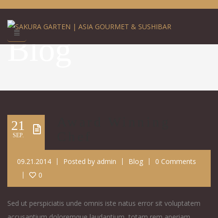
Blog
Award Winning
21
Chef
SEP.
09.21.2014
Posted by
admin
Blog
0 Comments
0
Sed ut perspiciatis unde omnis iste natus error sit voluptatem
accusantium doloremque laudantium, totam rem aperiam,