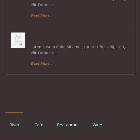
elit. Donec a...
Read More...
DUMMY POST TITLE 2
Juni
12th
2014
Lorem ipsum dolor sit amet, consectetur adipiscing
elit. Donec a...
Read More...
TAGS
Bistro
Cafe
Reataurant
Wine